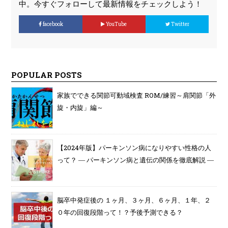
中。今すぐフォローして最新情報をチェックしよう！
facebook
YouTube
Twitter
POPULAR POSTS
家族でできる関節可動域検査 ROM/練習～肩関節「外
旋・内旋」編～
【2024年版】パーキンソン病になりやすい性格の人
って？ ― パーキンソン病と遺伝の関係を徹底解説 ―
脳卒中発症後の １ヶ月、３ヶ月、６ヶ月、１年、２
０年の回復段階って！？予後予測できる？