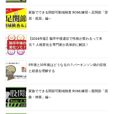
家族でできる関節可動域検査 ROM/練習～足関節「背
屈・底屈」編～
【2024年版】脳卒中後遺症で性格が変わるって本
当？ 人格変化を専門家が具体的に解説！
5年後と10年後はどうなるの？パーキンソン病の症状
と経過を理解する
家族でできる関節可動域検査 ROM/練習～股関節「屈
曲・伸展」編～