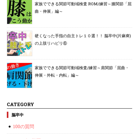
家族でできる関節可動域検査 ROM/練習～膝関節「屈
曲・伸展」編～
硬くなった手指の自主トレ１０選！！ 脳卒中(片麻痺)
の上肢リハビリ⑥
家族でできる関節可動域検査/練習～肩関節「屈曲・
伸展・外転・内転」編～
CATEGORY
脳卒中
100の質問