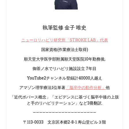
執筆監修 金子 唯史
ニューロリハビリ研究所「STROKE LAB」代表
国家資格(作業療法士取得)
順天堂大学医学部附属順天堂医院10年勤務後,
御茶ノ水でリハビリ施設設立 7年目
YouTube2チャンネル登録計40000人越え
アマゾン理学療法1位単著
「脳卒中の動作分析」
他
「近代ボバース概念」「エビデンスに基づく脳卒中後の上肢
と手のリハビリテーション」など3冊翻訳.
————————————————————
〒113-0033 文京区本郷2-8-1 寿山堂ビル３階