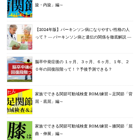
旋・内旋」編～
【2024年版】パーキンソン病になりやすい性格の人
って？ ― パーキンソン病と遺伝の関係を徹底解説 ―
脳卒中発症後の １ヶ月、３ヶ月、６ヶ月、１年、２
０年の回復段階って！？予後予測できる？
家族でできる関節可動域検査 ROM/練習～足関節「背
屈・底屈」編～
家族でできる関節可動域検査 ROM/練習～膝関節「屈
曲・伸展」編～