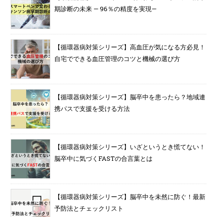
期診断の未来 — 96％の精度を実現—
【循環器病対策シリーズ】高血圧が気になる方必見！
自宅でできる血圧管理のコツと機械の選び方
【循環器病対策シリーズ】脳卒中を患ったら？地域連
携パスで支援を受ける方法
【循環器病対策シリーズ】いざというとき慌てない！
脳卒中に気づくFASTの合言葉とは
【循環器病対策シリーズ】脳卒中を未然に防ぐ！最新
予防法とチェックリスト