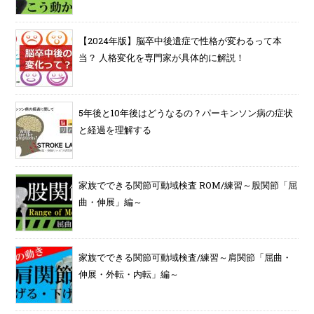
【2024年版】脳卒中後遺症で性格が変わるって本
当？ 人格変化を専門家が具体的に解説！
5年後と10年後はどうなるの？パーキンソン病の症状
と経過を理解する
家族でできる関節可動域検査 ROM/練習～股関節「屈
曲・伸展」編～
家族でできる関節可動域検査/練習～肩関節「屈曲・
伸展・外転・内転」編～