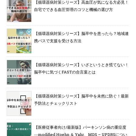
【循環器病対策シリーズ】高血圧が気になる方必見！
自宅でできる血圧管理のコツと機械の選び方
【循環器病対策シリーズ】脳卒中を患ったら？地域連
携パスで支援を受ける方法
【循環器病対策シリーズ】いざというとき慌てない！
脳卒中に気づくFASTの合言葉とは
【循環器病対策シリーズ】脳卒中を未然に防ぐ！最新
予防法とチェックリスト
【医療従事者向け/最新版】パーキンソン病の重症度
―modified Hoehn ＆ Yahr、MDS – UPDRSについ