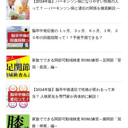
【2024年版】パーキンソン病になりやすい性格の人
って？ ― パーキンソン病と遺伝の関係を徹底解説 ―
脳卒中発症後の １ヶ月、３ヶ月、６ヶ月、１年、２
０年の回復段階って！？予後予測できる？
家族でできる関節可動域検査 ROM/練習～足関節「背
屈・底屈」編～
【2024年版】脳卒中後遺症で性格が変わるって本
当？ 人格変化を専門家が具体的に解説！
家族でできる関節可動域検査 ROM/練習～膝関節「屈
曲・伸展」編～