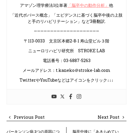
アマゾン理学療法1位単著
「脳卒中の動作分析」
他
「近代ボバース概念」「エビデンスに基づく脳卒中後の上肢
と手のリハビリテーション」など3冊翻訳.
————————————————————
〒113-0033 文京区本郷2-8-1 寿山堂ビル３階
ニューロリハビリ研究所 STROKE LAB
電話番号：03-6887-5263
メールアドレス：t.kaneko＠stroke-lab.com
TwitterやYouTubeなどはアイコンをクリック↓↓↓
Previous Post
Next Post
パーキンソン病 3つの原因につ
脳卒中後に「あきらめてい