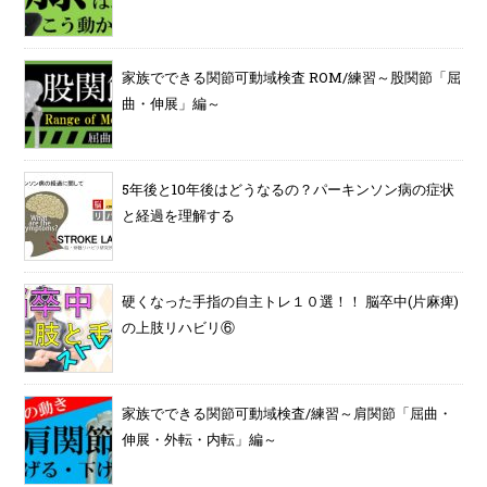
家族でできる関節可動域検査 ROM/練習～股関節「屈
曲・伸展」編～
5年後と10年後はどうなるの？パーキンソン病の症状
と経過を理解する
硬くなった手指の自主トレ１０選！！ 脳卒中(片麻痺)
の上肢リハビリ⑥
家族でできる関節可動域検査/練習～肩関節「屈曲・
伸展・外転・内転」編～