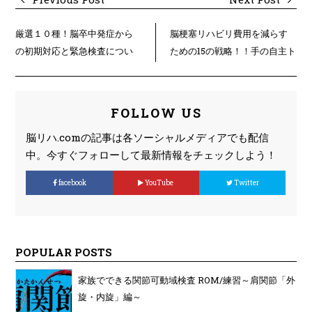
厳選１０種！脳卒中発症から
脳梗塞リハビリ費用を減らす
の初期対応と緊急検査につい
ための15の戦略！！手の自主ト
て理解する。
レ１４
FOLLOW US
脳リハ.comの記事は各ソーシャルメディアでも配信
中。今すぐフォローして最新情報をチェックしよう！
facebook
YouTube
Twitter
POPULAR POSTS
家族でできる関節可動域検査 ROM/練習～肩関節「外
旋・内旋」編～