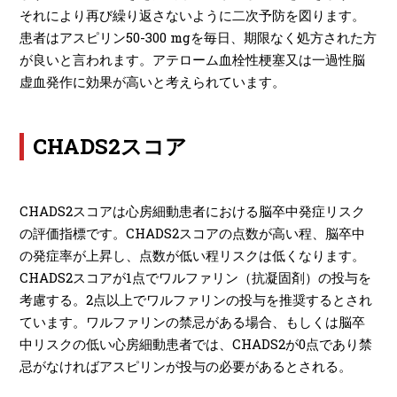
それにより再び繰り返さないように二次予防を図ります。
患者はアスピリン50-300 mgを毎日、期限なく処方された方
が良いと言われます。アテローム血栓性梗塞又は一過性脳
虚血発作に効果が高いと考えられています。
CHADS2スコア
CHADS2スコアは心房細動患者における脳卒中発症リスク
の評価指標です。CHADS2スコアの点数が高い程、脳卒中
の発症率が上昇し、点数が低い程リスクは低くなります。
CHADS2スコアが1点でワルファリン（抗凝固剤）の投与を
考慮する。2点以上でワルファリンの投与を推奨するとされ
ています。ワルファリンの禁忌がある場合、もしくは脳卒
中リスクの低い心房細動患者では、CHADS2が0点であり禁
忌がなければアスピリンが投与の必要があるとされる。