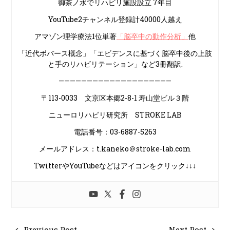
御茶ノ水でリハビリ施設設立 7年目
YouTube2チャンネル登録計40000人越え
アマゾン理学療法1位単著
「脳卒中の動作分析」
他
「近代ボバース概念」「エビデンスに基づく脳卒中後の上肢
と手のリハビリテーション」など3冊翻訳.
————————————————————
〒113-0033 文京区本郷2-8-1 寿山堂ビル３階
ニューロリハビリ研究所 STROKE LAB
電話番号：03-6887-5263
メールアドレス：t.kaneko＠stroke-lab.com
TwitterやYouTubeなどはアイコンをクリック↓↓↓
Previous Post
Next Post