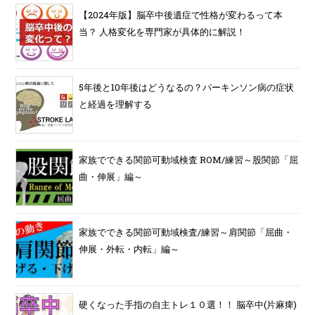
【2024年版】脳卒中後遺症で性格が変わるって本
当？ 人格変化を専門家が具体的に解説！
5年後と10年後はどうなるの？パーキンソン病の症状
と経過を理解する
家族でできる関節可動域検査 ROM/練習～股関節「屈
曲・伸展」編～
家族でできる関節可動域検査/練習～肩関節「屈曲・
伸展・外転・内転」編～
硬くなった手指の自主トレ１０選！！ 脳卒中(片麻痺)