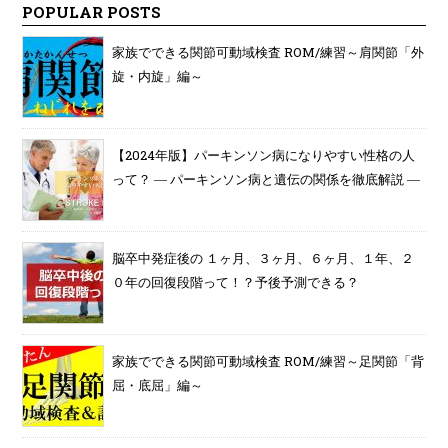
POPULAR POSTS
家族でできる関節可動域検査 ROM/練習～肩関節「外
旋・内旋」編～
【2024年版】パーキンソン病になりやすい性格の人
って？ ― パーキンソン病と遺伝の関係を徹底解説 ―
脳卒中発症後の １ヶ月、３ヶ月、６ヶ月、１年、２
０年の回復段階って！？予後予測できる？
家族でできる関節可動域検査 ROM/練習～足関節「背
屈・底屈」編～