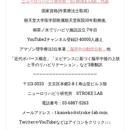
ニューロリハビリ研究所「STROKE LAB」代表
国家資格(作業療法士取得)
順天堂大学医学部附属順天堂医院10年勤務後,
御茶ノ水でリハビリ施設設立 7年目
YouTube2チャンネル登録計40000人越え
アマゾン理学療法1位単著
「脳卒中の動作分析」
他
「近代ボバース概念」「エビデンスに基づく脳卒中後の上肢
と手のリハビリテーション」など3冊翻訳.
————————————————————
〒113-0033 文京区本郷2-8-1 寿山堂ビル３階
ニューロリハビリ研究所 STROKE LAB
電話番号：03-6887-5263
メールアドレス：t.kaneko＠stroke-lab.com
TwitterやYouTubeなどはアイコンをクリック↓↓↓