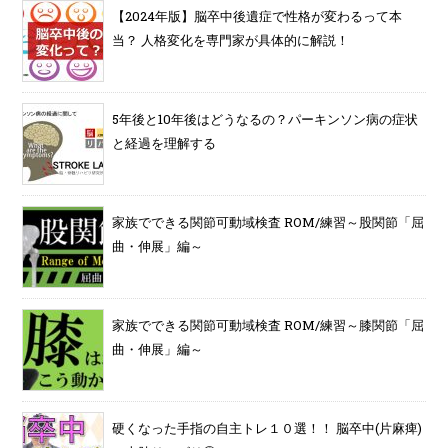
【2024年版】脳卒中後遺症で性格が変わるって本
当？ 人格変化を専門家が具体的に解説！
5年後と10年後はどうなるの？パーキンソン病の症状
と経過を理解する
家族でできる関節可動域検査 ROM/練習～股関節「屈
曲・伸展」編～
家族でできる関節可動域検査 ROM/練習～膝関節「屈
曲・伸展」編～
硬くなった手指の自主トレ１０選！！ 脳卒中(片麻痺)