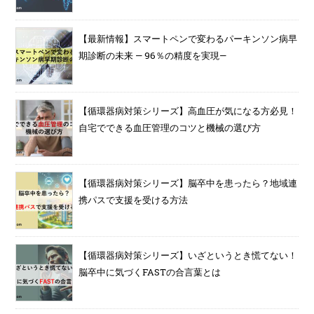
【最新情報】スマートペンで変わるパーキンソン病早
期診断の未来 — 96％の精度を実現—
【循環器病対策シリーズ】高血圧が気になる方必見！
自宅でできる血圧管理のコツと機械の選び方
【循環器病対策シリーズ】脳卒中を患ったら？地域連
携パスで支援を受ける方法
【循環器病対策シリーズ】いざというとき慌てない！
脳卒中に気づくFASTの合言葉とは