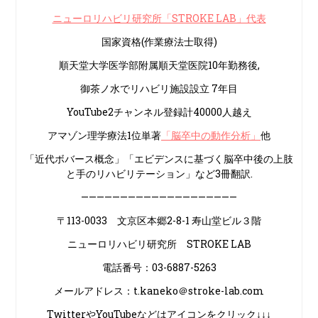
ニューロリハビリ研究所「STROKE LAB」代表
国家資格(作業療法士取得)
順天堂大学医学部附属順天堂医院10年勤務後,
御茶ノ水でリハビリ施設設立 7年目
YouTube2チャンネル登録計40000人越え
アマゾン理学療法1位単著
「脳卒中の動作分析」
他
「近代ボバース概念」「エビデンスに基づく脳卒中後の上肢
と手のリハビリテーション」など3冊翻訳.
————————————————————
〒113-0033 文京区本郷2-8-1 寿山堂ビル３階
ニューロリハビリ研究所 STROKE LAB
電話番号：03-6887-5263
メールアドレス：t.kaneko＠stroke-lab.com
TwitterやYouTubeなどはアイコンをクリック↓↓↓