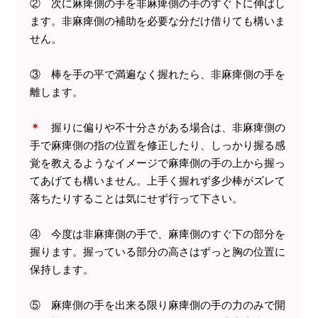
② 次に麻痺側の手を非麻痺側の手のすぐ下に伸ばし
ます。非麻痺側の補助を必要な分だけ借りても構いま
せん。
③ 棒を手の平で満遍なく握れたら、非麻痺側の手を
離します。
＊
握りに偏りや不十分さがある場合は、非麻痺側の
手で麻痺側の指の位置を修正したり、しっかり握る感
覚を教えるようなイメージで麻痺側の手の上から握っ
てあげても構いません。上手く握れず多少棒がズレて
落ちたりすることは気にせず行って下さい。
④ 今度は非麻痺側の手で、麻痺側のすぐ下の部分を
握ります。握っている部分の高さはずっと胸の位置に
保持します。
⑤ 麻痺側の手を出来る限り麻痺側の手の力のみで開