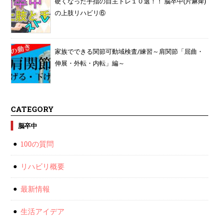
硬くなった手指の自主トレ１０選！！ 脳卒中(片麻痺)
の上肢リハビリ⑥
家族でできる関節可動域検査/練習～肩関節「屈曲・
伸展・外転・内転」編～
CATEGORY
脳卒中
100の質問
リハビリ概要
最新情報
生活アイデア