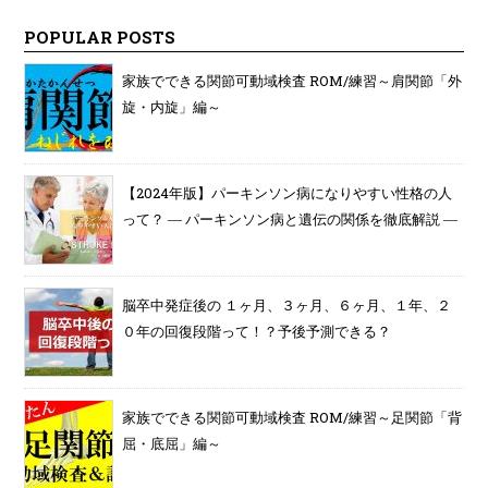
POPULAR POSTS
家族でできる関節可動域検査 ROM/練習～肩関節「外
旋・内旋」編～
【2024年版】パーキンソン病になりやすい性格の人
って？ ― パーキンソン病と遺伝の関係を徹底解説 ―
脳卒中発症後の １ヶ月、３ヶ月、６ヶ月、１年、２
０年の回復段階って！？予後予測できる？
家族でできる関節可動域検査 ROM/練習～足関節「背
屈・底屈」編～