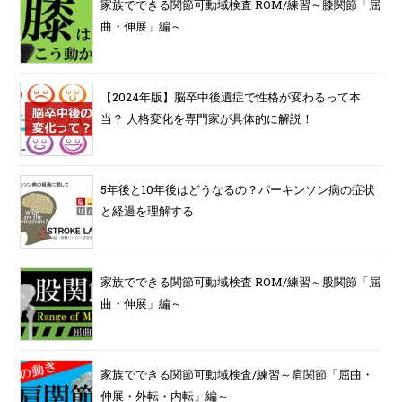
家族でできる関節可動域検査 ROM/練習～膝関節「屈
曲・伸展」編～
【2024年版】脳卒中後遺症で性格が変わるって本
当？ 人格変化を専門家が具体的に解説！
5年後と10年後はどうなるの？パーキンソン病の症状
と経過を理解する
家族でできる関節可動域検査 ROM/練習～股関節「屈
曲・伸展」編～
家族でできる関節可動域検査/練習～肩関節「屈曲・
伸展・外転・内転」編～