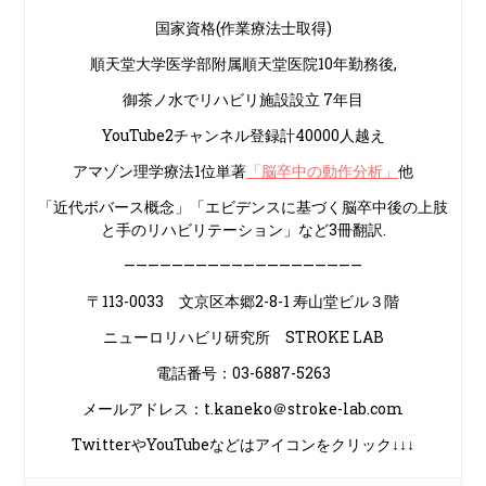
国家資格(作業療法士取得)
順天堂大学医学部附属順天堂医院10年勤務後,
御茶ノ水でリハビリ施設設立 7年目
YouTube2チャンネル登録計40000人越え
アマゾン理学療法1位単著
「脳卒中の動作分析」
他
「近代ボバース概念」「エビデンスに基づく脳卒中後の上肢
と手のリハビリテーション」など3冊翻訳.
————————————————————
〒113-0033 文京区本郷2-8-1 寿山堂ビル３階
ニューロリハビリ研究所 STROKE LAB
電話番号：03-6887-5263
メールアドレス：t.kaneko＠stroke-lab.com
TwitterやYouTubeなどはアイコンをクリック↓↓↓