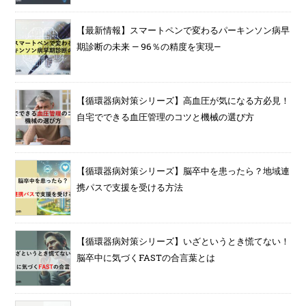
【最新情報】スマートペンで変わるパーキンソン病早
期診断の未来 — 96％の精度を実現—
【循環器病対策シリーズ】高血圧が気になる方必見！
自宅でできる血圧管理のコツと機械の選び方
【循環器病対策シリーズ】脳卒中を患ったら？地域連
携パスで支援を受ける方法
【循環器病対策シリーズ】いざというとき慌てない！
脳卒中に気づくFASTの合言葉とは