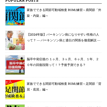
POPULAR POSTS
家族でできる関節可動域検査 ROM/練習～肩関節「外
旋・内旋」編～
【2024年版】パーキンソン病になりやすい性格の人
って？ ― パーキンソン病と遺伝の関係を徹底解説 ―
脳卒中発症後の １ヶ月、３ヶ月、６ヶ月、１年、２
０年の回復段階って！？予後予測できる？
家族でできる関節可動域検査 ROM/練習～足関節「背
屈・底屈」編～