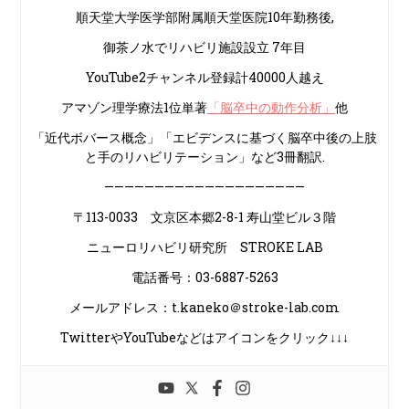
順天堂大学医学部附属順天堂医院10年勤務後,
御茶ノ水でリハビリ施設設立 7年目
YouTube2チャンネル登録計40000人越え
アマゾン理学療法1位単著
「脳卒中の動作分析」
他
「近代ボバース概念」「エビデンスに基づく脳卒中後の上肢
と手のリハビリテーション」など3冊翻訳.
————————————————————
〒113-0033 文京区本郷2-8-1 寿山堂ビル３階
ニューロリハビリ研究所 STROKE LAB
電話番号：03-6887-5263
メールアドレス：t.kaneko＠stroke-lab.com
TwitterやYouTubeなどはアイコンをクリック↓↓↓