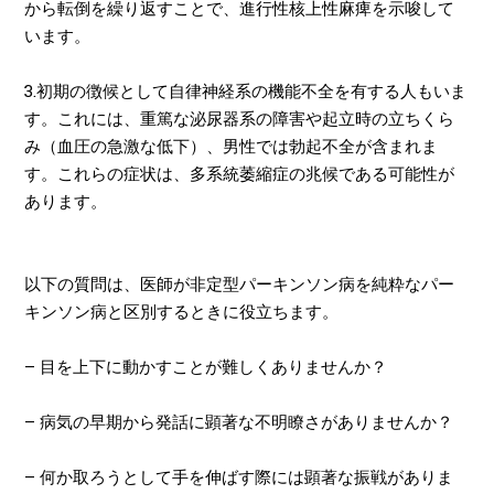
から転倒を繰り返すことで、進行性核上性麻痺を示唆して
います。
3.初期の徴候として自律神経系の機能不全を有する人もいま
す。これには、重篤な泌尿器系の障害や起立時の立ちくら
み（血圧の急激な低下）、男性では勃起不全が含まれま
す。これらの症状は、多系統萎縮症の兆候である可能性が
あります。
以下の質問は、医師が非定型パーキンソン病を純粋なパー
キンソン病と区別するときに役立ちます。
–
目を上下に動かすことが難しくありませんか？
–
病気の早期から発話に顕著な不明瞭さがありませんか？
–
何か取ろうとして手を伸ばす際には顕著な振戦がありま