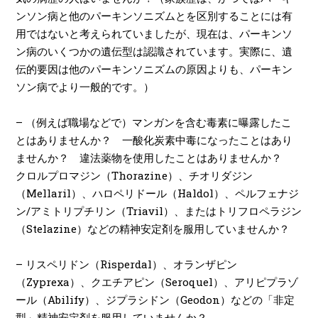
ンソン病と他のパーキンソニズムとを区別することには有
用ではないと考えられていましたが、現在は、パーキンソ
ン病のいくつかの遺伝型は認識されています。実際に、遺
伝的要因は他のパーキンソニズムの原因よりも、パーキン
ソン病でより一般的です。）
–
（例えば職場などで）マンガンを含む毒素に曝露したこ
とはありませんか？ 一酸化炭素中毒になったことはあり
ませんか？ 違法薬物を使用したことはありませんか？
クロルプロマジン（
Thorazine
）、チオリダジン
（
Mellaril
）、ハロペリドール（
Haldol
）、ペルフェナジ
ン
/
アミトリプチリン（
Triavil
）、またはトリフロペラジン
（
Stelazine
）などの精神安定剤を服用していませんか？
–
リスペリドン（
Risperdal
）、オランザピン
（
Zyprexa
）、クエチアピン（
Seroquel
）、アリピプラゾ
ール（
Abilify
）、ジプラシドン（
Geodon
）などの「非定
型」精神安定剤を服用していませんか？