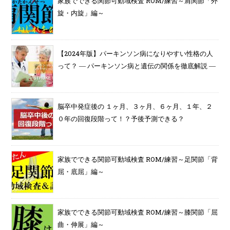
家族でできる関節可動域検査 ROM/練習～肩関節「外
旋・内旋」編～
【2024年版】パーキンソン病になりやすい性格の人
って？ ― パーキンソン病と遺伝の関係を徹底解説 ―
脳卒中発症後の １ヶ月、３ヶ月、６ヶ月、１年、２
０年の回復段階って！？予後予測できる？
家族でできる関節可動域検査 ROM/練習～足関節「背
屈・底屈」編～
家族でできる関節可動域検査 ROM/練習～膝関節「屈
曲・伸展」編～