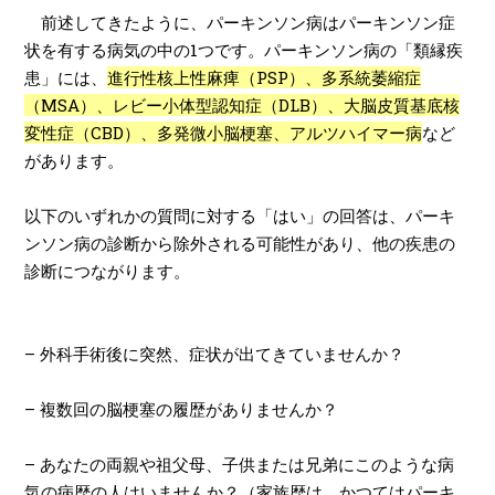
前述してきたように、パーキンソン病はパーキンソン症
状を有する病気の中の
1
つです。パーキンソン病の「類縁疾
患」には、
進行性核上性麻痺（PSP）、多系統萎縮症
（MSA）、レビー小体型認知症（DLB）、大脳皮質基底核
変性症（CBD）、多発微小脳梗塞、アルツハイマー病
など
があります。
以下のいずれかの質問に対する「はい」の回答は、パーキ
ンソン病の診断から除外される可能性があり、他の疾患の
診断につながります。
–
外科手術後に突然、症状が出てきていませんか？
–
複数回の脳梗塞の履歴がありませんか？
–
あなたの両親や祖父母、子供または兄弟にこのような病
気の病歴の人はいませんか？（家族歴は、かつてはパーキ