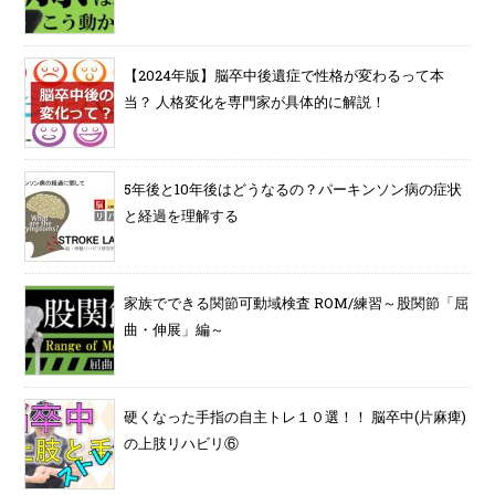
【2024年版】脳卒中後遺症で性格が変わるって本
当？ 人格変化を専門家が具体的に解説！
5年後と10年後はどうなるの？パーキンソン病の症状
と経過を理解する
家族でできる関節可動域検査 ROM/練習～股関節「屈
曲・伸展」編～
硬くなった手指の自主トレ１０選！！ 脳卒中(片麻痺)
の上肢リハビリ⑥