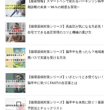
【最新情報】スマートペンで変わるパーキンソン病早
期診断の未来 — 96％の精度を実現—
【循環器病対策シリーズ】高血圧が気になる方必見！
自宅でできる血圧管理のコツと機械の選び方
【循環器病対策シリーズ】脳卒中を患ったら？地域連
携パスで支援を受ける方法
【循環器病対策シリーズ】いざというとき慌てない！
脳卒中に気づくFASTの合言葉とは
【循環器病対策シリーズ】脳卒中を未然に防ぐ！最新
予防法とチェックリスト