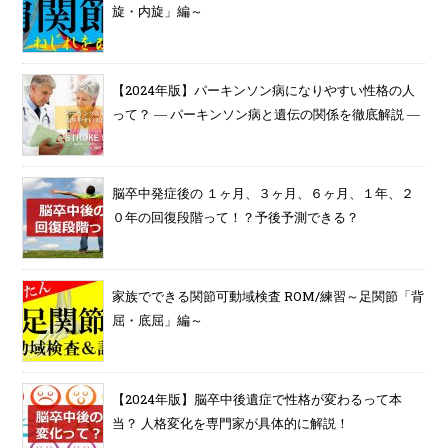
旋・内旋」編～
【2024年版】パーキンソン病になりやすい性格の人
って？ ― パーキンソン病と遺伝の関係を徹底解説 ―
脳卒中発症後の １ヶ月、３ヶ月、６ヶ月、１年、２
０年の回復段階って！？予後予測できる？
家族でできる関節可動域検査 ROM/練習～足関節「背
屈・底屈」編～
【2024年版】脳卒中後遺症で性格が変わるって本
当？ 人格変化を専門家が具体的に解説！