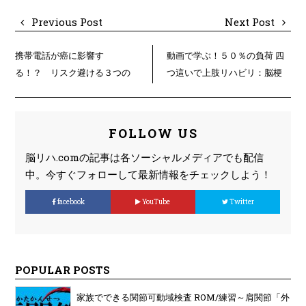
Previous Post
Next Post
携帯電話が癌に影響す
動画で学ぶ！５０％の負荷 四
る！？ リスク避ける３つの
つ這いで上肢リハビリ：脳梗
ポイントとは？
塞後遺症後の機能回復に向け
て
FOLLOW US
脳リハ.comの記事は各ソーシャルメディアでも配信
中。今すぐフォローして最新情報をチェックしよう！
facebook
YouTube
Twitter
POPULAR POSTS
家族でできる関節可動域検査 ROM/練習～肩関節「外