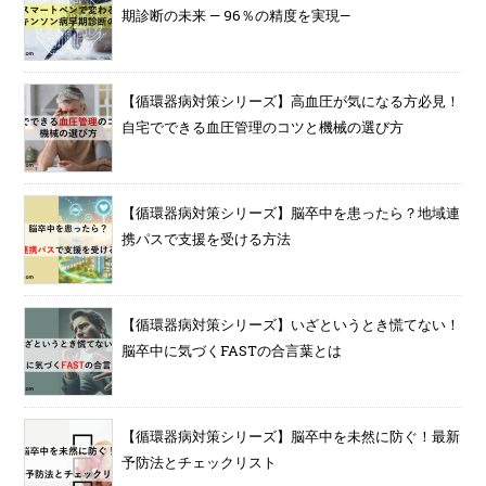
期診断の未来 — 96％の精度を実現—
【循環器病対策シリーズ】高血圧が気になる方必見！
自宅でできる血圧管理のコツと機械の選び方
【循環器病対策シリーズ】脳卒中を患ったら？地域連
携パスで支援を受ける方法
【循環器病対策シリーズ】いざというとき慌てない！
脳卒中に気づくFASTの合言葉とは
【循環器病対策シリーズ】脳卒中を未然に防ぐ！最新
予防法とチェックリスト