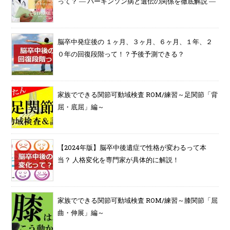
って？ ― パーキンソン病と遺伝の関係を徹底解説 ―
脳卒中発症後の １ヶ月、３ヶ月、６ヶ月、１年、２
０年の回復段階って！？予後予測できる？
家族でできる関節可動域検査 ROM/練習～足関節「背
屈・底屈」編～
【2024年版】脳卒中後遺症で性格が変わるって本
当？ 人格変化を専門家が具体的に解説！
家族でできる関節可動域検査 ROM/練習～膝関節「屈
曲・伸展」編～