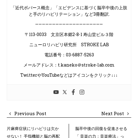
「近代ボバース概念」「エビデンスに基づく脳卒中後の上肢
と手のリハビリテーション」など3冊翻訳.
————————————————————
〒113-0033 文京区本郷2-8-1 寿山堂ビル３階
ニューロリハビリ研究所 STROKE LAB
電話番号：03-6887-5263
メールアドレス：t.kaneko＠stroke-lab.com
TwitterやYouTubeなどはアイコンをクリック↓↓↓
Previous Post
Next Post
片麻痺症状にリハビリは欠か
脳卒中後の回復を促進させる
せない！ 手指機能と脳の再配
「 音楽の力：音楽療法」っ