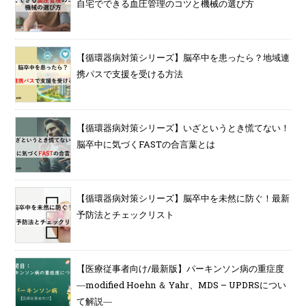
自宅でできる血圧管理のコツと機械の選び方
【循環器病対策シリーズ】脳卒中を患ったら？地域連
携パスで支援を受ける方法
【循環器病対策シリーズ】いざというとき慌てない！
脳卒中に気づくFASTの合言葉とは
【循環器病対策シリーズ】脳卒中を未然に防ぐ！最新
予防法とチェックリスト
【医療従事者向け/最新版】パーキンソン病の重症度
―modified Hoehn ＆ Yahr、MDS – UPDRSについ
て解説―