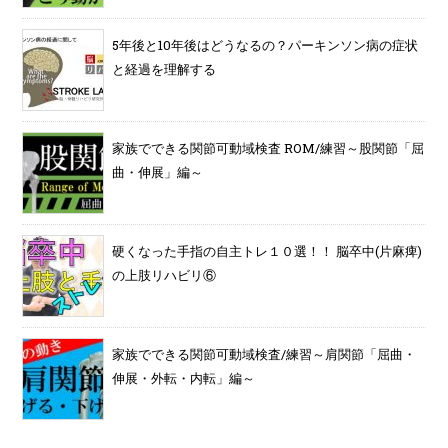
5年後と10年後はどうなるの？パーキンソン病の症状
と経過を理解する
家族でできる関節可動域検査 ROM/練習～股関節「屈
曲・伸展」編～
硬くなった手指の自主トレ１０選！！ 脳卒中(片麻痺)
の上肢リハビリ⑥
家族でできる関節可動域検査/練習～肩関節「屈曲・
伸展・外転・内転」編～