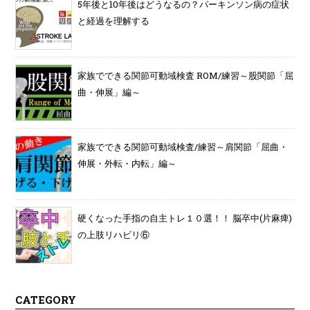
5年後と10年後はどうなるの？パーキンソン病の症状
と経過を理解する
家族でできる関節可動域検査 ROM/練習～股関節「屈
曲・伸展」編～
家族でできる関節可動域検査/練習～肩関節「屈曲・
伸展・外転・内転」編～
硬くなった手指の自主トレ１０選！！ 脳卒中(片麻痺)
の上肢リハビリ⑥
CATEGORY