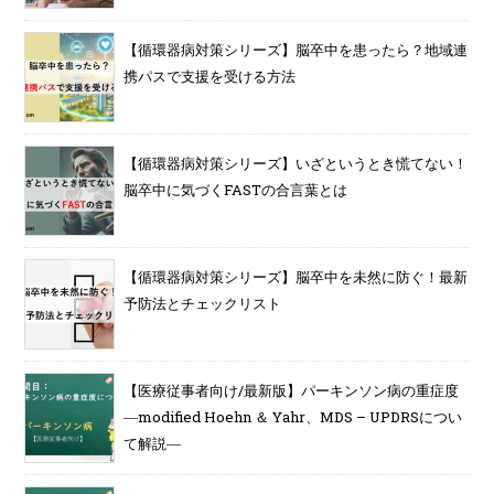
【循環器病対策シリーズ】脳卒中を患ったら？地域連
携パスで支援を受ける方法
【循環器病対策シリーズ】いざというとき慌てない！
脳卒中に気づくFASTの合言葉とは
【循環器病対策シリーズ】脳卒中を未然に防ぐ！最新
予防法とチェックリスト
【医療従事者向け/最新版】パーキンソン病の重症度
―modified Hoehn ＆ Yahr、MDS – UPDRSについ
て解説―