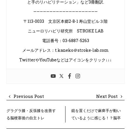
と手のリハビリテーション」など3冊翻訳.
————————————————————
〒113-0033 文京区本郷2-8-1 寿山堂ビル３階
ニューロリハビリ研究所 STROKE LAB
電話番号：03-6887-5263
メールアドレス：t.kaneko＠stroke-lab.com
TwitterやYouTubeなどはアイコンをクリック↓↓↓
Previous Post
Next Post
グラグラ膝・反張膝を改善す
鏡を置くだけで麻痺手が動い
る脳梗塞後の自主トレ
ているように感じる！？脳卒
中片麻痺とミラー療法