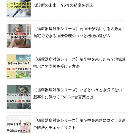
期診断の未来 — 96％の精度を実現—
【循環器病対策シリーズ】高血圧が気になる方必見！
自宅でできる血圧管理のコツと機械の選び方
【循環器病対策シリーズ】脳卒中を患ったら？地域連
携パスで支援を受ける方法
【循環器病対策シリーズ】いざというとき慌てない！
脳卒中に気づくFASTの合言葉とは
【循環器病対策シリーズ】脳卒中を未然に防ぐ！最新
予防法とチェックリスト