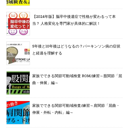
【2024年版】脳卒中後遺症で性格が変わるって本
当？ 人格変化を専門家が具体的に解説！
5年後と10年後はどうなるの？パーキンソン病の症状
と経過を理解する
家族でできる関節可動域検査 ROM/練習～股関節「屈
曲・伸展」編～
家族でできる関節可動域検査/練習～肩関節「屈曲・
伸展・外転・内転」編～