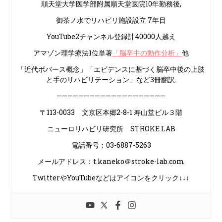
順天堂大学医学部附属順天堂医院10年勤務後,
御茶ノ水でリハビリ施設設立 7年目
YouTube2チャンネル登録計40000人越え
アマゾン理学療法1位単著
「脳卒中の動作分析」
他
「近代ボバース概念」「エビデンスに基づく脳卒中後の上肢
と手のリハビリテーション」など3冊翻訳.
————————————————————
〒113-0033 文京区本郷2-8-1 寿山堂ビル３階
ニューロリハビリ研究所 STROKE LAB
電話番号：03-6887-5263
メールアドレス：t.kaneko＠stroke-lab.com
TwitterやYouTubeなどはアイコンをクリック↓↓↓