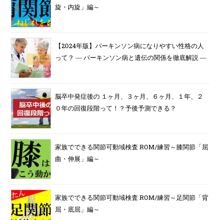
旋・内旋」編～
【2024年版】パーキンソン病になりやすい性格の人
って？ ― パーキンソン病と遺伝の関係を徹底解説 ―
脳卒中発症後の １ヶ月、３ヶ月、６ヶ月、１年、２
０年の回復段階って！？予後予測できる？
家族でできる関節可動域検査 ROM/練習～膝関節「屈
曲・伸展」編～
家族でできる関節可動域検査 ROM/練習～足関節「背
屈・底屈」編～