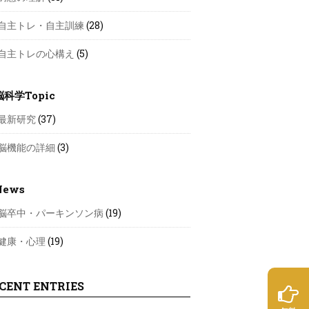
自主トレ・自主訓練
(28)
自主トレの心構え
(5)
脳科学Topic
最新研究
(37)
脳機能の詳細
(3)
News
脳卒中・パーキンソン病
(19)
健康・心理
(19)
CENT ENTRIES