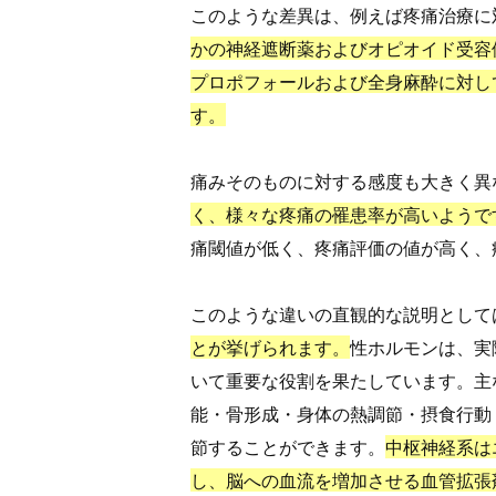
このような差異は、例えば疼痛治療に
かの神経遮断薬およびオピオイド受容
プロポフォールおよび全身麻酔に対し
す。
痛みそのものに対する感度も大きく異
く、様々な疼痛の罹患率が高いようで
痛閾値が低く、疼痛評価の値が高く、
このような違いの直観的な説明として
とが挙げられます。
性ホルモンは、実
いて重要な役割を果たしています。主
能・骨形成・身体の熱調節・摂食行動
節することができます。
中枢神経系は
し、脳への血流を増加させる血管拡張