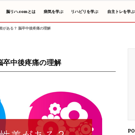
脳リハ.comとは
病気を学ぶ
リハビリを学ぶ
自主トレを学ぶ
差がある？ 脳卒中後疼痛の理解
脳卒中後疼痛の理解
PO