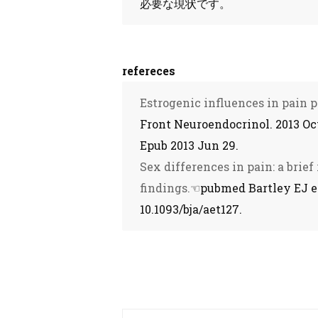
必要な現状です。
refereces
Estrogenic influences in pain p
Front Neuroendocrinol. 2013 Oct;3
Epub 2013 Jun 29.
Sex differences in pain: a brie
findings.
☜pubmed Bartley EJ et a
10.1093/bja/aet127.