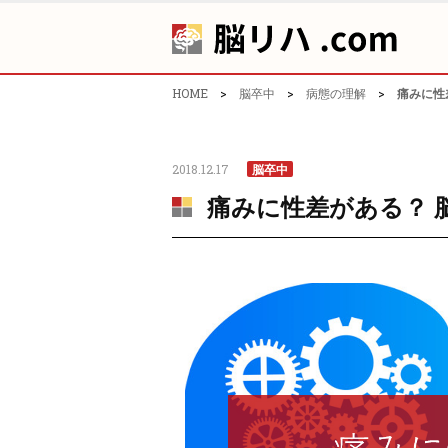
HOME
>
脳卒中
>
病態の理解
>
痛みに性
2018.12.17
脳卒中
痛みに性差がある？ 