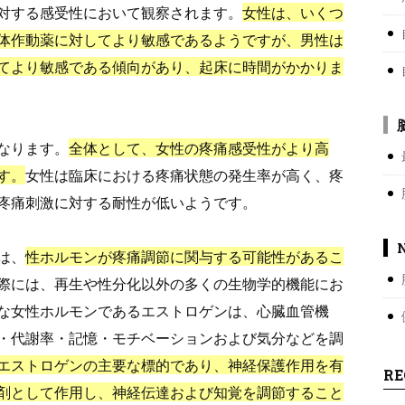
対する感受性において観察されます。
女性は、いくつ
体作動薬に対してより敏感であるようですが、男性は
てより敏感である傾向があり、起床に時間がかかりま
なります。
全体として、女性の疼痛感受性がより高
す。
女性は臨床における疼痛状態の発生率が高く、疼
疼痛刺激に対する耐性が低いようです。
は、
性ホルモンが疼痛調節に関与する可能性があるこ
際には、再生や性分化以外の多くの生物学的機能にお
な女性ホルモンであるエストロゲンは、心臓血管機
・代謝率・記憶・モチベーションおよび気分などを調
エストロゲンの主要な標的であり、神経保護作用を有
RE
剤として作用し、神経伝達および知覚を調節すること