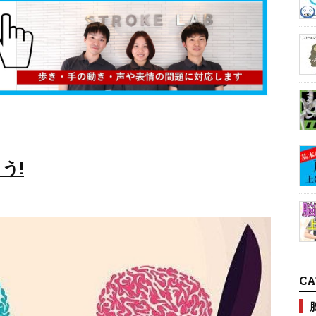
う!
CA