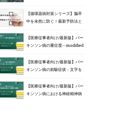
気づくFASTの合言葉とは
【循環器病対策シリーズ】脳卒
中を未然に防ぐ！最新予防法と
チェックリスト
【医療従事者向け/最新版】パー
キンソン病の重症度―modified
Hoehn ＆ Yahr、MDS –
UPDRSについて解説―
【医療従事者向け/最新版】パー
キンソン病の前駆症状：文字を
書く能力の低下について徹底解
説
【医療従事者向け/最新版】パー
キンソン病における神経精神病
学の問題を徹底解説