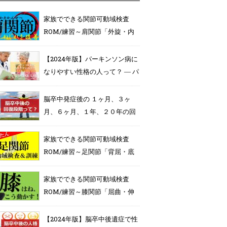
家族でできる関節可動域検査
ROM/練習～肩関節「外旋・内
旋」編～
【2024年版】パーキンソン病に
なりやすい性格の人って？ ― パ
ーキンソン病と遺伝の関係を徹
底解説 ―
脳卒中発症後の １ヶ月、３ヶ
月、６ヶ月、１年、２０年の回
復段階って！？予後予測でき
る？
家族でできる関節可動域検査
ROM/練習～足関節「背屈・底
屈」編～
家族でできる関節可動域検査
ROM/練習～膝関節「屈曲・伸
展」編～
【2024年版】脳卒中後遺症で性