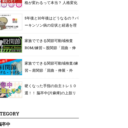
格が変わるって本当？ 人格変化
を専門家が具体的に解説！
5年後と10年後はどうなるの？パ
ーキンソン病の症状と経過を理
解する
家族でできる関節可動域検査
ROM/練習～股関節「屈曲・伸
展」編～
家族でできる関節可動域検査/練
習～肩関節「屈曲・伸展・外
転・内転」編～
硬くなった手指の自主トレ１０
選！！ 脳卒中(片麻痺)の上肢リ
ハビリ⑥
TEGORY
脳卒中