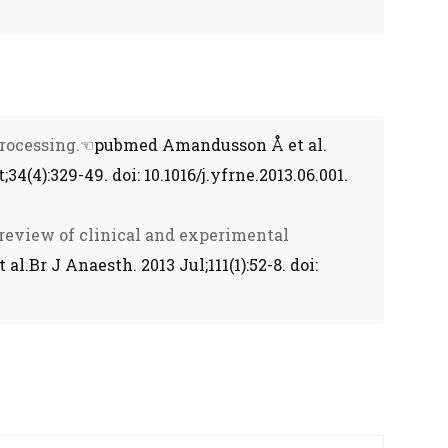
rocessing.
☜pubmed Amandusson Å et al.
4(4):329-49. doi: 10.1016/j.yfrne.2013.06.001.
f review of clinical and experimental
l.Br J Anaesth. 2013 Jul;111(1):52-8. doi: