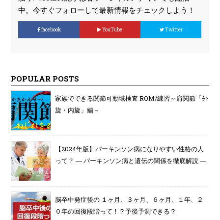
中。今すぐフォローして最新情報をチェックしよう！
facebook
YouTube
Twitter
POPULAR POSTS
家族でできる関節可動域検査 ROM/練習～肩関節「外
旋・内旋」編～
【2024年版】パーキンソン病になりやすい性格の人
って？ ― パーキンソン病と遺伝の関係を徹底解説 ―
脳卒中発症後の １ヶ月、３ヶ月、６ヶ月、１年、２
０年の回復段階って！？予後予測できる？