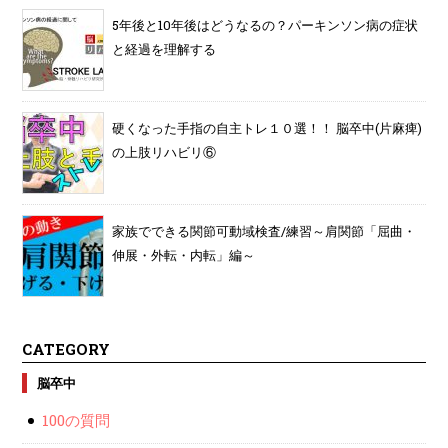
5年後と10年後はどうなるの？パーキンソン病の症状
と経過を理解する
硬くなった手指の自主トレ１０選！！ 脳卒中(片麻痺)
の上肢リハビリ⑥
家族でできる関節可動域検査/練習～肩関節「屈曲・
伸展・外転・内転」編～
CATEGORY
脳卒中
100の質問