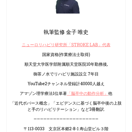
執筆監修 金子 唯史
ニューロリハビリ研究所「STROKE LAB」代表
国家資格(作業療法士取得)
順天堂大学医学部附属順天堂医院10年勤務後,
御茶ノ水でリハビリ施設設立 7年目
YouTube2チャンネル登録計40000人越え
アマゾン理学療法1位単著
「脳卒中の動作分析」
他
「近代ボバース概念」「エビデンスに基づく脳卒中後の上肢
と手のリハビリテーション」など3冊翻訳.
————————————————————
〒113-0033 文京区本郷2-8-1 寿山堂ビル３階