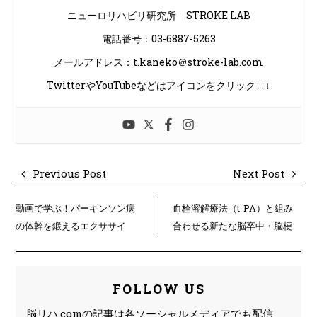
ニューロリハビリ研究所 STROKE LAB
電話番号：03-6887-5263
メールアドレス：t.kaneko＠stroke-lab.com
TwitterやYouTubeなどはアイコンをクリック↓↓↓
Previous Post
Next Post
動画で学ぶ！パーキンソン病
血栓溶解療法（t-PA）と組み
の体幹を鍛えるエクササイ
合わせる新たな脳卒中・脳梗
ズ！これで転倒を予防
塞の治療法
FOLLOW US
脳リハ.comの記事は各ソーシャルメディアでも配信