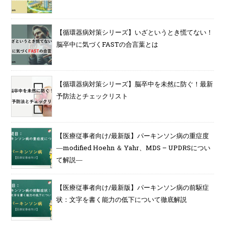
【循環器病対策シリーズ】いざというとき慌てない！
脳卒中に気づくFASTの合言葉とは
【循環器病対策シリーズ】脳卒中を未然に防ぐ！最新
予防法とチェックリスト
【医療従事者向け/最新版】パーキンソン病の重症度
―modified Hoehn ＆ Yahr、MDS – UPDRSについ
て解説―
【医療従事者向け/最新版】パーキンソン病の前駆症
状：文字を書く能力の低下について徹底解説